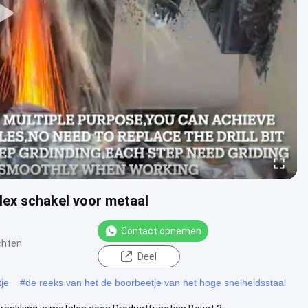
ex schakel voor metaal
Contact opnemen
chten
Deel
je
#
de reeks van het de boorbeetje van het hoge snelheidsstaal