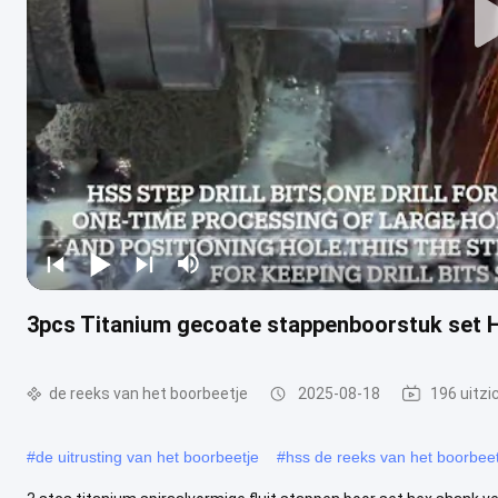
3pcs Titanium gecoate stappenboorstuk set H
de reeks van het boorbeetje
2025-08-18
196 uitzi
#
de uitrusting van het boorbeetje
#
hss de reeks van het boorbeet