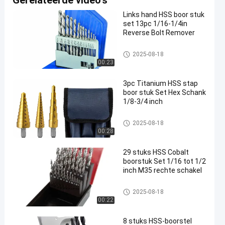
Gerelateerde video's
Links hand HSS boor stuk
set 13pc 1/16-1/4in
Reverse Bolt Remover
de reeks van het boorbeetje
2025-08-18
00:23
3pc Titanium HSS stap
boor stuk Set Hex Schank
1/8-3/4 inch
de reeks van het boorbeetje
2025-08-18
00:28
29 stuks HSS Cobalt
boorstuk Set 1/16 tot 1/2
inch M35 rechte schakel
de reeks van het boorbeetje
2025-08-18
00:22
8 stuks HSS-boorstel