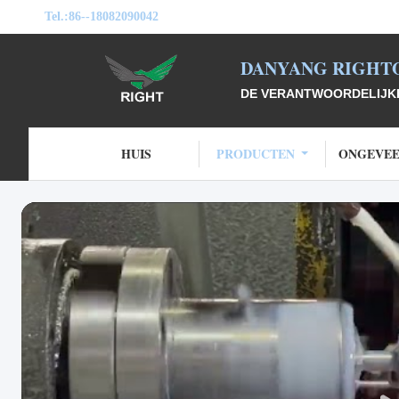
Tel.:
86--18082090042
DANYANG RIGHTO
DE VERANTWOORDELIJKHEI
HUIS
PRODUCTEN
ONGEVEE