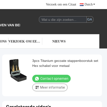
Verzoek om een Citaat
Dutch
VEN VAN BEDRIJF.
 ONS
VERZOEK OM EEN CITAAT
NIEUWS
3pcs Titanium gecoate stappenboorstuk set
Hex schakel voor metaal
Contact opnemen
Meer informatie